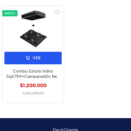
NUEVO
VER
Combo Estufa Vidrio
Sq6759+Campana60c Neg
Challenger Cx4200
$1.200.000
CHALLENGER
ElectrOriente