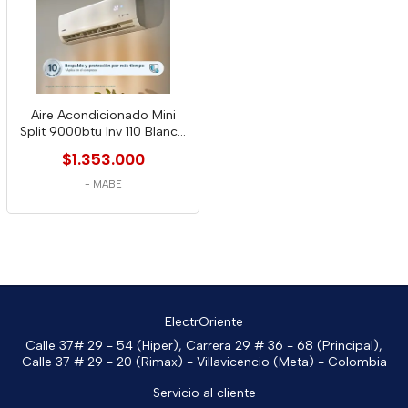
Aire Acondicionado Mini
Split 9000btu Inv 110 Blanco
Mabe
$1.353.000
-
MABE
ElectrOriente
Calle 37# 29 - 54 (Hiper), Carrera 29 # 36 - 68 (Principal),
Calle 37 # 29 - 20 (Rimax) - Villavicencio (Meta) - Colombia
Servicio al cliente