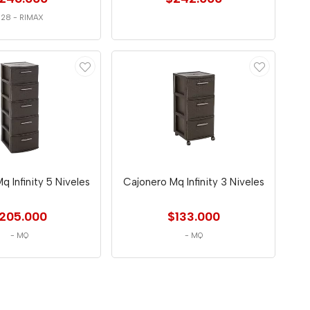
628
-
RIMAX
q Infinity 5 Niveles
Cajonero Mq Infinity 3 Niveles
205.000
$133.000
-
MQ
-
MQ