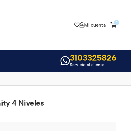
0
Mi cuenta
3103325826
Servicio al cliente
ity 4 Niveles