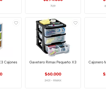
7129
X3 Cajones
Gavetero Rimax Pequeño X3
Cajonero M
00
$60.000
$
3401
-
RIMAX