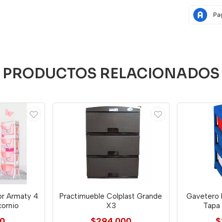
PRODUCTOS RELACIONADOS
or Armaty 4
Practimueble Colplast Grande
Gavetero 
cornio
X3
Tapa
00
$294.000
$