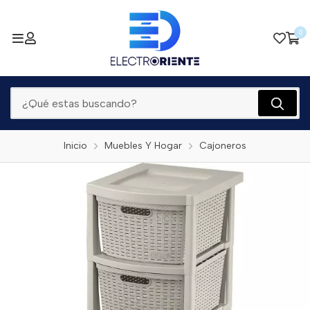
0
Inicio
Muebles Y Hogar
Cajoneros