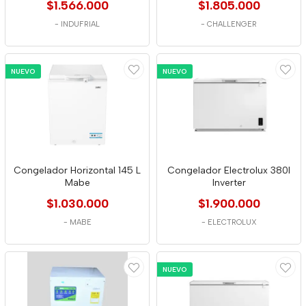
$1.566.000
$1.805.000
-
INDUFRIAL
-
CHALLENGER
NUEVO
NUEVO
Congelador Horizontal 145 L
Congelador Electrolux 380l
Mabe
Inverter
$1.030.000
$1.900.000
-
MABE
-
ELECTROLUX
NUEVO