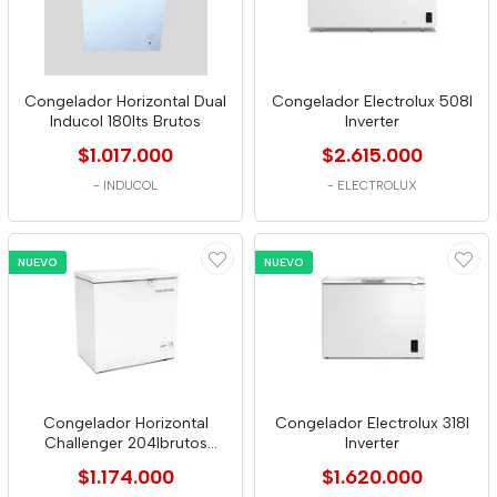
Congelador Horizontal Dual
Congelador Electrolux 508l
Inducol 180lts Brutos
Inverter
$1.017.000
$2.615.000
-
INDUCOL
-
ELECTROLUX
NUEVO
NUEVO
Congelador Horizontal
Congelador Electrolux 318l
Challenger 204lbrutos
Inverter
-198lnetos Ch199
$1.174.000
$1.620.000