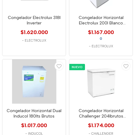
Congelador Electrolux 318l
Congelador Horizontal
Inverter
Electrolux 200l Blanco
Funcion Turbo
$1.620.000
$1.167.000
0
-
ELECTROLUX
-
ELECTROLUX
NUEVO
Congelador Horizontal Dual
Congelador Horizontal
Inducol 180lts Brutos
Challenger 204lbrutos
-198lnetos Ch199
$1.017.000
$1.174.000
-
INDUCOL
-
CHALLENGER