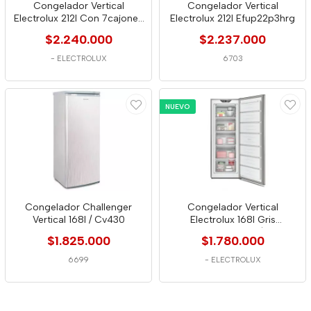
Congelador Vertical
Congelador Vertical
Electrolux 212l Con 7cajones
Electrolux 212l Efup22p3hrg
Efup22p3hrg
$2.240.000
$2.237.000
-
ELECTROLUX
6703
NUEVO
Congelador Challenger
Congelador Vertical
Vertical 168l / Cv430
Electrolux 168l Gris
(Efuy16p3hvg)
$1.825.000
$1.780.000
6699
-
ELECTROLUX