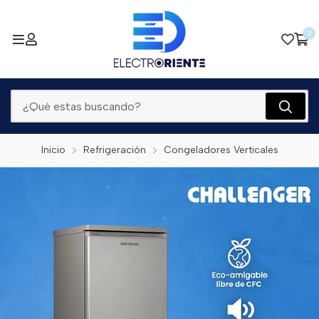
0
Inicio
Refrigeración
Congeladores Verticales