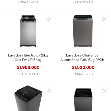
-
CHALLENGER
-
ELECTROLUX
Lavadora Electrolux 21kg
Lavadora Challenger
Gris Ewix21f3csg
Automática Gris 13kg (29lb)
- Cw5713 Dg
$1.988.000
$1.522.000
-
ELECTROLUX
-
CHALLENGER