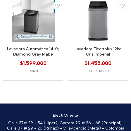
Lavadora Automática 14 Kg
Lavadora Electrolux 12kg
Diamond Gray Mabe
Gris Imperial
$1.599.000
$1.455.000
-
MABE
-
ELECTROLUX
ElectrOriente
Calle 37# 29 - 54 (Hiper), Carrera 29 # 36 - 68 (Principal),
Calle 37 # 29 - 20 (Rimax) - Villavicencio (Meta) - Colombia