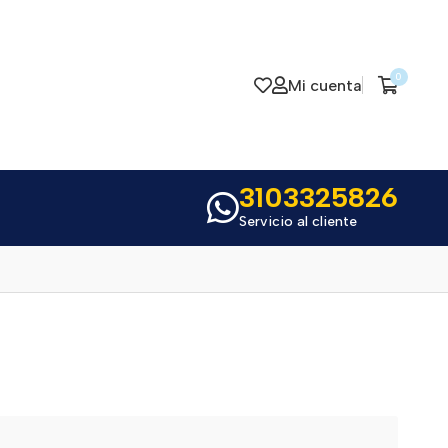
0
Mi cuenta
3103325826
Servicio al cliente