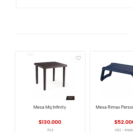
Mesa Mq Infinity
Mesa Rimax Person
$130.000
$52.00
7123
382
-
RIMA