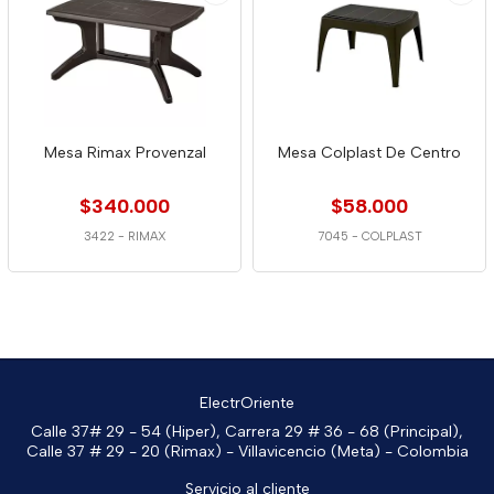
Mesa Rimax Provenzal
Mesa Colplast De Centro
$340.000
$58.000
3422
-
RIMAX
7045
-
COLPLAST
ElectrOriente
Calle 37# 29 - 54 (Hiper), Carrera 29 # 36 - 68 (Principal),
Calle 37 # 29 - 20 (Rimax) - Villavicencio (Meta) - Colombia
Servicio al cliente