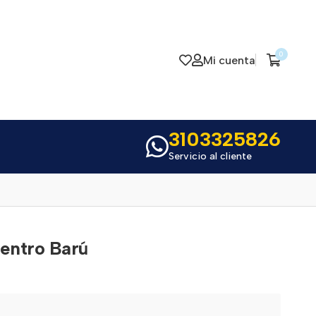
0
Mi cuenta
3103325826
Servicio al cliente
entro Barú