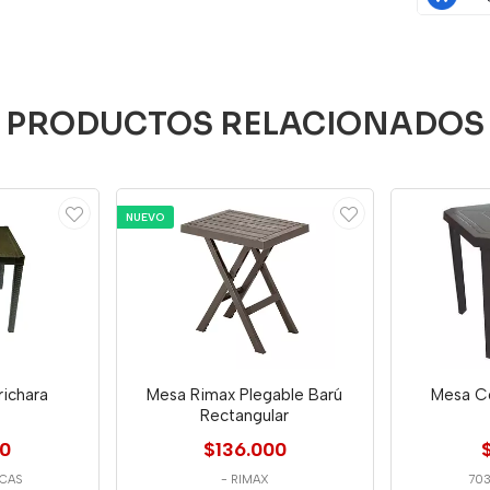
PRODUCTOS RELACIONADOS
NUEVO
ichara
Mesa Rimax Plegable Barú
Mesa C
Rectangular
00
$136.000
ICAS
-
RIMAX
70