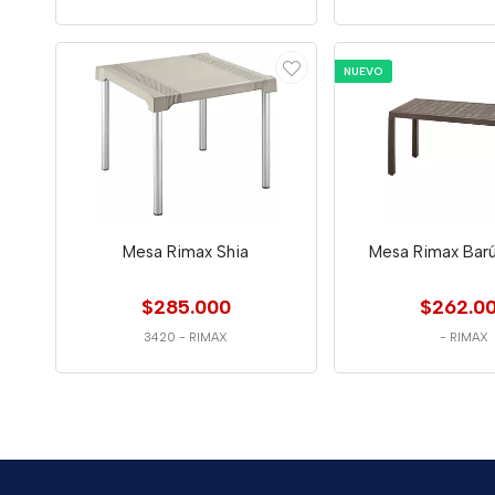
NUEVO
Mesa Rimax Shia
Mesa Rimax Barú
$285.000
$262.0
3420
-
RIMAX
-
RIMAX