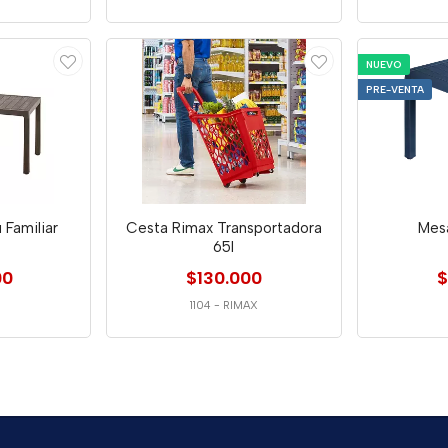
NUEVO
PRE-VENTA
 Familiar
Cesta Rimax Transportadora
Mes
65l
00
$130.000
$
1104
-
RIMAX