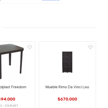
olplast Freedom
Mueble Rimo Da Vinci Liso
$94.000
$670.000
33
-
COLPLAST