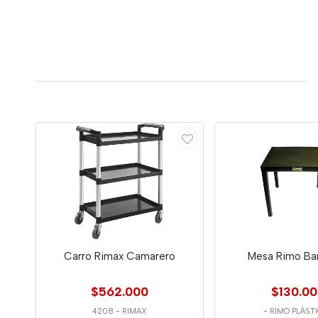
Carro Rimax Camarero
Mesa Rimo Bar
$562.000
$130.0
4208
-
RIMAX
-
RIMO PLÁST