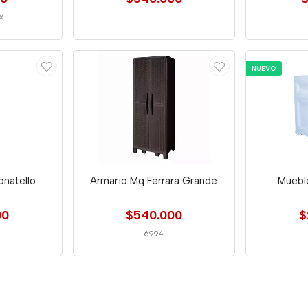
X
NUEVO
natello
Armario Mq Ferrara Grande
Muebl
00
$540.000
$
6994