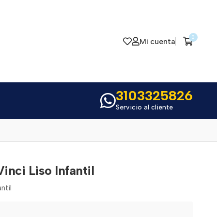
0
Mi cuenta
3103325826
Servicio al cliente
nci Liso Infantil
ntil