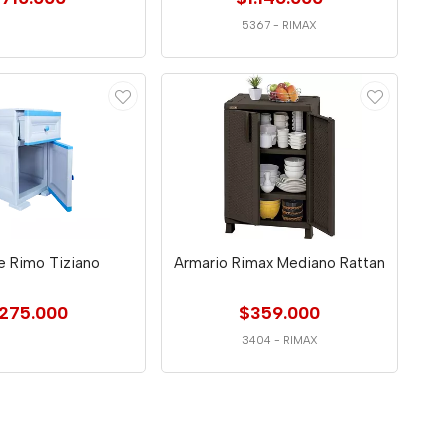
5367
-
RIMAX
e Rimo Tiziano
Armario Rimax Mediano Rattan
275.000
$359.000
3404
-
RIMAX