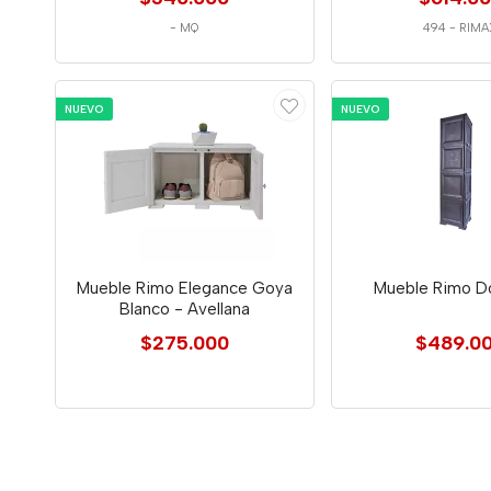
-
MQ
494
-
RIMA
NUEVO
NUEVO
Mueble Rimo Elegance Goya
Mueble Rimo Do
Blanco - Avellana
$275.000
$489.0