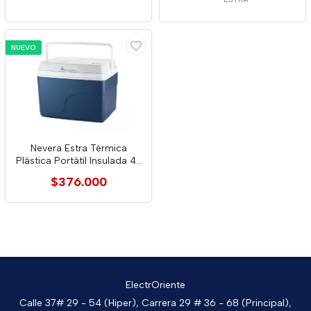
NUEVO
Nevera Estra Térmica
Plástica Portátil Insulada 42
Litros
$376.000
ElectrOriente
Calle 37# 29 - 54 (Hiper), Carrera 29 # 36 - 68 (Principal),