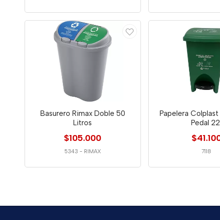
Basurero Rimax Doble 50
Papelera Colplas
Litros
Pedal 22
$105.000
$41.10
5343
-
RIMAX
7118