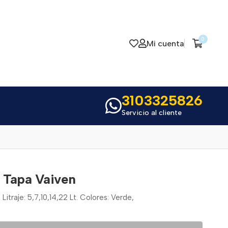
0
Mi cuenta
3103325826
Servicio al cliente
t Tapa Vaiven
itraje: 5,7,10,14,22 Lt. Colores: Verde,