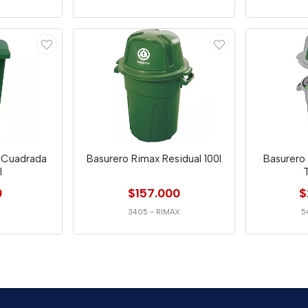
t Cuadrada
Basurero Rimax Residual 100l
Basurero
l
T
0
$157.000
$
3405
-
RIMAX
5